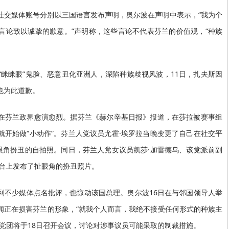
社交媒体账号分别以三国语言发布声明，奥尔波在声明中表示，“我为个
言论致以诚挚的歉意。”声明称，这些言论不代表芬兰的价值观，“种族
扮“眯眯眼”鬼脸、恶意丑化亚洲人，深陷种族歧视风波，11日，扎夫斯因
也为此道歉。
在芬兰政界愈演愈烈。据芬兰《赫尔辛基日报》报道，在莎拉被赛事组
开始做“小动作”。芬兰人党议员尤霍·埃罗拉当晚变更了自己在社交平
眼角扮丑的自拍照。同日，芬兰人党女议员凯莎·加雷德乌、该党派前副
平台上发布了扯眼角的扮丑照片。
到不少媒体点名批评，也惊动该国总理。奥尔波16日在与邻国领导人举
闻正在损害芬兰的形象，“就我个人而言，我绝不接受任何形式的种族主
党团将于18日召开会议，讨论对涉事议员可能采取的制裁措施。