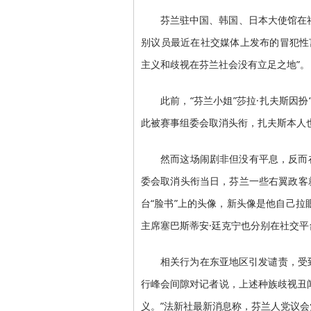
芬兰驻中国、韩国、日本大使馆在
别议员最近在社交媒体上发布的冒犯性
主义和歧视在芬兰社会没有立足之地”。
此前，“芬兰小姐”莎拉·扎夫斯因
此被赛事组委会取消头衔，扎夫斯本人
然而这场闹剧非但没有平息，反而
委会取消头衔当日，芬兰一些右翼政客就
台“脸书”上的头像，新头像是他自己拉
主席塞巴斯蒂安·廷克宁也分别在社交
相关行为在东亚地区引发谴责，受
行峰会间隙对记者说，上述种族歧视丑
义。”法新社最新消息称，芬兰人党议会