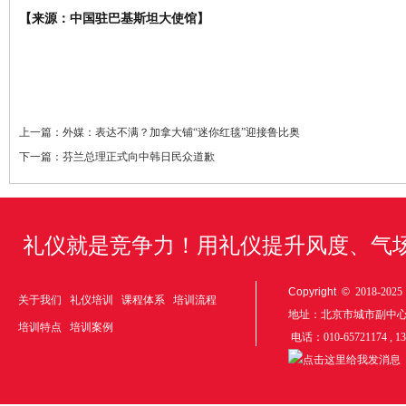
【来源：中国驻巴基斯坦大使馆】
上一篇：
外媒：表达不满？加拿大铺“迷你红毯”迎接鲁比奥
下一篇：
芬兰总理正式向中韩日民众道歉
礼仪就是竞争力！用礼仪提升风度、气
Copyright ©
2018-20
关于我们
礼仪培训
课程体系
培训流程
地址：北京市城市副中
培训特点
培训案例
电话：010-65721174 , 1