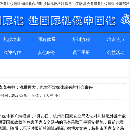
政务礼仪培训 销售礼仪培训 接待礼仪培训 医务礼仪培训 会务服务礼仪培训 小车驾
礼仪培训
课程体系
培训流程
培训特点
欢迎合作
其他服务
员工手册
公益活动
某某被抓：流量再大，也大不过媒体应有的社会责任
表时间：
2022-05-03
字体：【
大
中
小
】
有媒体客户端报道，4月25日，杭州市国家安全局依法对勾结境外反华敌
颠覆国家政权等危害国家安全活动的马某采取刑事强制措施，目前此案
猜测。随后，环球时报前总编辑胡锡进微博发文称，杭州市国家安全局