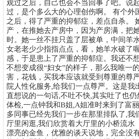
观过之后，自己也会不当回事了吧。说
过，是个多么大的心理创伤啊。 有个外
之后，得了严重的抑郁症，差点自杀。 
产，在推她去产房中，因为产房满，把
时。她一丝不挂只盖了层被单，中间羊
女老老少少指指点点，看，她羊水破了
感，于是患上了严重的抑郁症。我还不
不想变成很“妇女”的样子，那么我唯一
害，花钱，买我本应该就受到尊重的尊严
院人性化服务,给我们一点尊严。这是我
直想说的一句话,不吐不快,其实吐了也
体检,一点钟我和B姐,A姐准时来到了富
多同事已经先我们一步在那里排队了,我
厅里闲逛,我们欣赏着大厅里的小桥流水
漂亮的金鱼，优雅的谈天说地，完全没