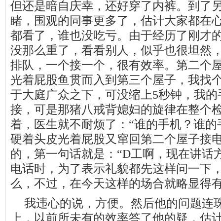
但还是暗自庆幸，还好穿了内裤。到了
睹，围观的同事更多了，估计大家都在
都看了，谁也没吃亏。由于经历了刚才
没那么重了，看看别人，似乎也很坦然
排队，一个接一个，很有效率。第二个
光着屁股鱼贯而入到第三个屋子，我找
于大庭广众之下，可没缩上5秒钟，我的
接，可是那猪八戒背媳妇的旋律在整个
着，医生就不耐烦了：“谁的手机？谁的
硬着头皮光着屁股又窜回第二个屋子接
的，第一句话就是：“D工啊，现在讲话
电话时，为了表示礼貌都先这样问一下
么，不过，在今天这样的场合就略显得
我违心的说，方便。然后他的问题连
上，以前所未有的效率答了他的疑，估