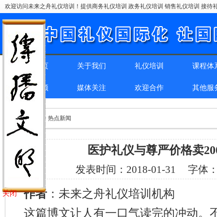
欢迎访问未来之舟礼仪培训！提供商务礼仪培训 政务礼仪培训 销售礼仪培训 接待礼
网站首页
关于我们
礼仪培训
课程体
精彩回顾
媒体关注
欢迎合作
其他服
位置：
首页
> > 热点新闻
医护礼仪与尊严价格卖20
发表时间：
2018-01-31
字体
作者
：未来之舟礼仪培训机构
关闭
这篇博文让人有一口气读完的冲动。不